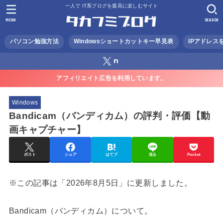
一人で IT系ブログを最高に楽しむサイト
MENU
SEARCH
パソコン勉強方法
Windowsショートカットキー早見表
IPアドレス
アフィリエイト広告を利用しています。
Windows
Bandicam（バンディカム）の評判・評価【動
画キャプチャー】
ポスト
シェア
はてブ
送る
Pocket
※この記事は「2026年8月5日」に更新しました。
Bandicam（バンディカム）について。