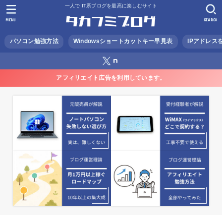
一人で IT系ブログを最高に楽しむサイト
MENU
SEARCH
パソコン勉強方法
Windowsショートカットキー早見表
IPアドレス
アフィリエイト広告を利用しています。