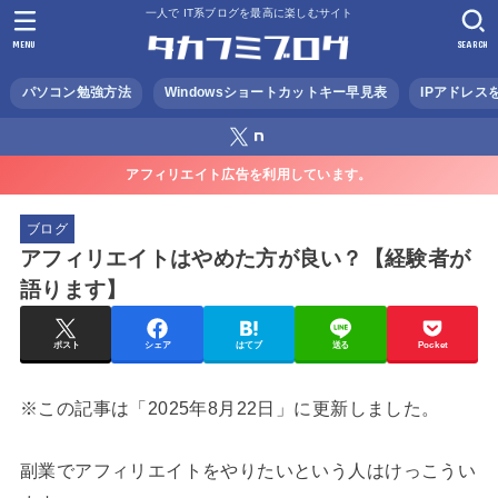
一人で IT系ブログを最高に楽しむサイト
MENU
SEARCH
パソコン勉強方法
Windowsショートカットキー早見表
IPアドレス
アフィリエイト広告を利用しています。
ブログ
アフィリエイトはやめた方が良い？【経験者が
語ります】
ポスト
シェア
はてブ
送る
Pocket
※この記事は「2025年8月22日」に更新しました。
副業でアフィリエイトをやりたいという人はけっこうい