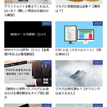
アフィリエイトを教えてくれる人
ブログに初期投資は必要？【費用
はいる？【難しい理由を仕組みか
は？】
ら解説】
ブログ
ブログ
Withマーケの評判・口コミ【会員
CSS とは（スタイルシート）【初
歴2年以上が徹底解説】
心者向け】
ブログ
ブログ
【無料から有料へ】ブログにお金
ブログは時代遅れ？【オワコンで
をかける優先順位をタイプ別に紹
はありません】
介
ブログ
ブログ