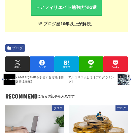
» アフィリエイト勉強方法3選
※ ブログ歴10年以上が解説。
ブログ
ポスト
シェア
はてブ
送る
Pocket
XAMPPでPHPを学習する方法【開
アルゴリズムとは【プログラミン
発環境構築】
グ】
RECOMMEND
ブログ
ブログ