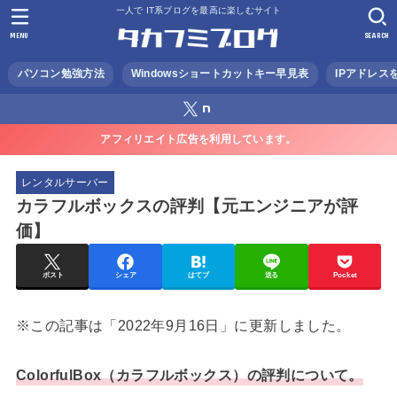
一人で IT系ブログを最高に楽しむサイト
MENU
SEARCH
パソコン勉強方法
Windowsショートカットキー早見表
IPアドレス
アフィリエイト広告を利用しています。
レンタルサーバー
カラフルボックスの評判【元エンジニアが評
価】
ポスト
シェア
はてブ
送る
Pocket
※この記事は「2022年9月16日」に更新しました。
ColorfulBox（カラフルボックス）の評判について。