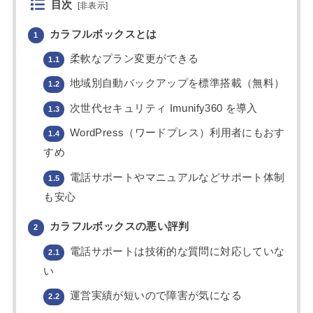
目次
[
非表示
]
カラフルボックスとは
1
柔軟なプラン変更ができる
1.1
地域別自動バックアップを標準搭載（無料）
1.2
次世代セキュリティ Imunify360 を導入
1.3
WordPress（ワードプレス）利用者にもおす
1.4
すめ
電話サポートやマニュアルなどサポート体制
1.5
も安心
カラフルボックスの悪い評判
2
電話サポートは技術的な質問に対応していな
2.1
い
運営実績が短いので障害が気になる
2.2